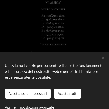
Utilizziamo i cookie per consentire il corretto funzionamento
e la sicurezza del nostro sito web e per offrirti la migliore
esperienza utente possibile.
Privacy
&
Resi
&
Condizioni
© photostylist.it
- 2026 All rights reserved
Cookies
Accetta solo i necessari
Accetta tutti
Lingue
Italiano
Français
English
Apri le impostazioni avanzate