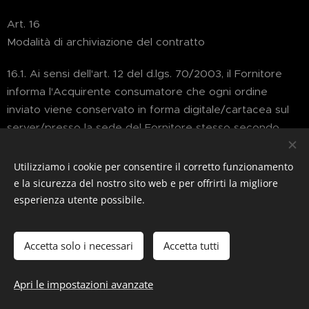
Art. 16
Modalità di archiviazione del contratto
16.1. Ai sensi dell'art. 12 del d.lgs. 70/2003, il Fornitore
informa l'Acquirente consumatore che ogni ordine
inviato viene conservato in forma digitale/cartacea sul
server/presso la sede del Fornitore stesso secondo
criteri di riservatezza e sicurezza.
Utilizziamo i cookie per consentire il corretto funzionamento
Art. 17
e la sicurezza del nostro sito web e per offrirti la migliore
Comunicazioni e reclami
esperienza utente possibile.
17.1. Le comunicazioni scritte dirette al Fornitore e gli
eventuali reclami saranno ritenuti validi unicamente ove
Accetta solo i necessari
Accetta tutti
inviati al seguente indirizzo: Bibo Milano di Paola
Mercedes Borghi con sede in Arno,30, 54100 Massa,
Apri le impostazioni avanzate
oppure inviati tramite e-mail al seguente indirizzo