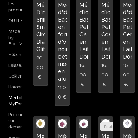
les
Médaille
Médaille
Médaille
Médaille
Médai
produits
D'identification
d'identification
d'identification
d'identificatio
d'iden
Shine
Basic
Basic
Basic
Basic
OUTLET
Small
en
Petit
Petit
Petit
Made
Circle
forme
Os
Coeur
Cercl
by
Black
d'os
en
en
en
BiboMilano
Glitter
noir,
Laiton
Laiton
Laito
Vêtements
petit
Doré
Doré
Doré
20,
modèle
16,
16,
16,
Laisses
00
en
00
00
00
Collier
€
aluminium
€
€
€
Harnais
11,0
0
€
Médailles
MyFamily
Produits
sur
Épuisé
demande
Médaille
Médaille
Médaille
Médaille
Médai
Accessoires