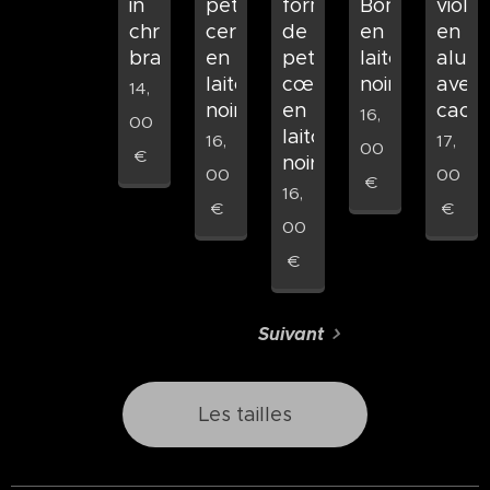
in
petit
forme
Bone
violet
chromed
cercle
de
en
en
brass
en
petit
laiton
alum
laiton
cœur
noir
avec
14,
noir
en
caou
16,
00
laiton
16,
17,
00
€
noir
00
00
€
16,
€
€
00
€
Suivant
Les tailles