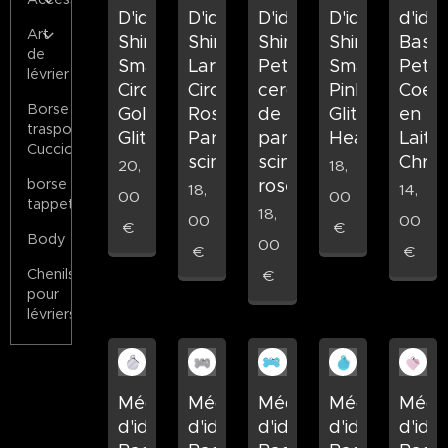
D'identification
D'identification
D'identification
D'identificatio
d'iden
Art
Shine
Shine
Shine
Shine
Basic
de
Small
Large
Petit
Small
Petit
lévrier
Circle
Circle
cercle
Pink
Coeu
Borse
Gold
Rose
de
Glitter
en
trasporto
Glitter
Parties
parties
Heart
Laito
Cuccioli
scintillant
scintillant
Chro
20,
18,
rose
borse
18,
14,
00
00
tappeto
18,
00
00
€
€
Body
00
€
€
Chenils
€
pour
lévriers
Médaille
Médaille
Médaille
Médaille
Médai
d'identification
d'identification
d'identification
d'identificatio
d'iden