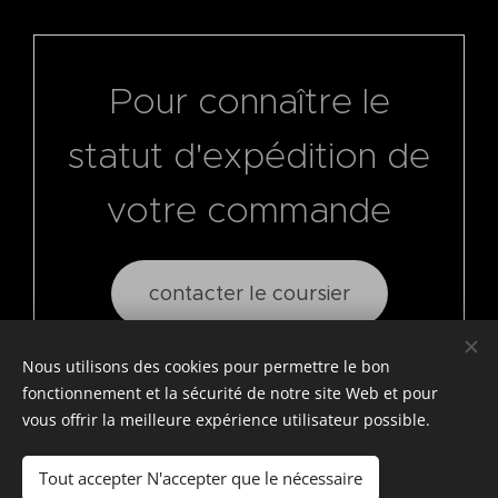
Pour connaître le
statut d'expédition de
votre commande
contacter le coursier
Nous utilisons des cookies pour permettre le bon
fonctionnement et la sécurité de notre site Web et pour
vous offrir la meilleure expérience utilisateur possible.
Tout accepter N'accepter que le nécessaire
© photostylist.it
- 2026 All rights reserved
Cookies