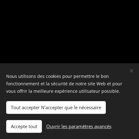
Nous utilisons des cookies pour permettre le bon
fonctionnement et la sécurité de notre site Web et pour
vous offrir la meilleure expérience utilisateur possible.
Tout accepter N'accepter que le nécessaire
© photostylist.it
- 2026 All rights reserved
Cookies
Langues
Accepte tout
Ouvrir les paramètres avancés
Italiano
Français
English