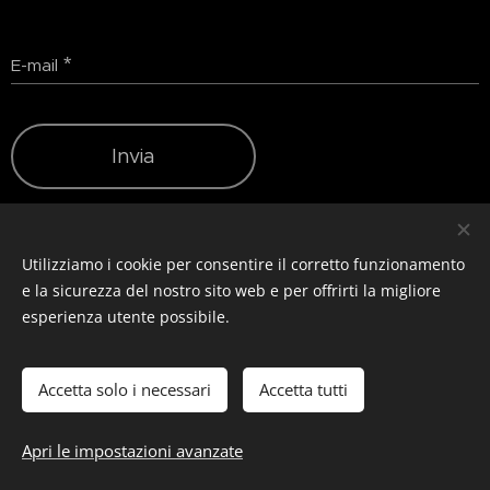
E-mail
Invia
Utilizziamo i cookie per consentire il corretto funzionamento
e la sicurezza del nostro sito web e per offrirti la migliore
esperienza utente possibile.
Privacy
&
Resi
&
Condizioni
© photostylist.it
- 2026 All rights reserved
Cookies
Accetta solo i necessari
Accetta tutti
Lingue
Italiano
Français
English
Apri le impostazioni avanzate