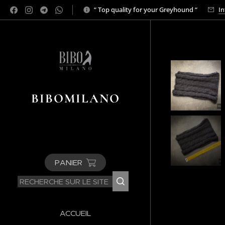
“ Top quality for your Greyhound “
In
BIBOMILANO
PANIER
ACCUEIL