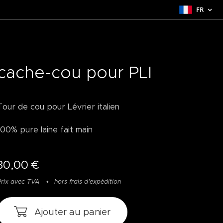
FR
cache-cou pour PLI
Tour de cou pour Lévrier italien
100% pure laine fait main
30,00
€
Prix avec TVA
hors frais d'expédition
Ajouter au panier