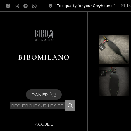
“ Top quality for your Greyhound “
In
BIBOMILANO
PANIER
ACCUEIL