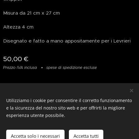
Misura da 21 cm x 27 cm
Altezza 4 cm
Disegnato e fatto a mano appositamente per i Levrieri
50,00
€
Prezzo IVA inclusa
spese di spedizione escluse
Privacy
&
Resi
&
Condizioni
Utilizziamo i cookie per consentire il corretto funzionamento
© photostylist.it
- 2026 All rights reserved
Cookies
e la sicurezza del nostro sito web e per offrirti la migliore
esperienza utente possibile.
Lingue
Italiano
Français
English
Accetta solo i necessari
Accetta tutti