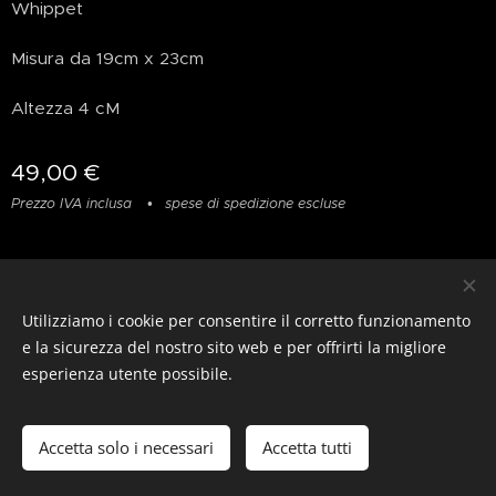
Whippet
Misura da 19cm x 23cm
Altezza 4 cM
49,00
€
Prezzo IVA inclusa
spese di spedizione escluse
Privacy
&
Resi
&
Condizioni
Utilizziamo i cookie per consentire il corretto funzionamento
© photostylist.it
- 2026 All rights reserved
Cookies
e la sicurezza del nostro sito web e per offrirti la migliore
esperienza utente possibile.
Lingue
Italiano
Français
English
Accetta solo i necessari
Accetta tutti