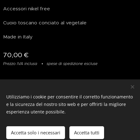
Accessori nikel free
Cuoio toscano conciato al vegetale
Made in Italy
70,00
€
Prezzo IVA inclusa
spese di spedizione escluse
Privacy
&
Resi
&
Condizioni
Utilizziamo i cookie per consentire il corretto funzionamento
© photostylist.it
- 2026 All rights reserved
Cookies
e la sicurezza del nostro sito web e per offrirti la migliore
esperienza utente possibile.
Lingue
Italiano
Français
English
Accetta solo i necessari
Accetta tutti