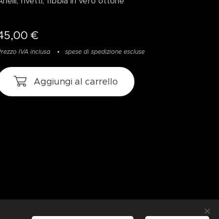
Anelli, rivetti, fibbia in vero ottone
45,00
€
Prezzo IVA inclusa
spese di spedizione escluse
Aggiungi al carrello