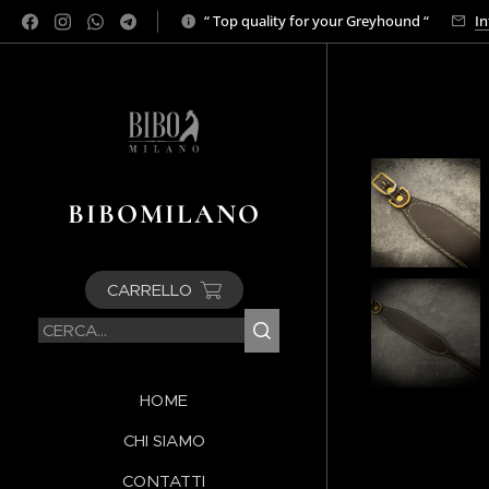
“ Top quality for your Greyhound “
In
BIBOMILANO
CARRELLO
HOME
CHI SIAMO
CONTATTI