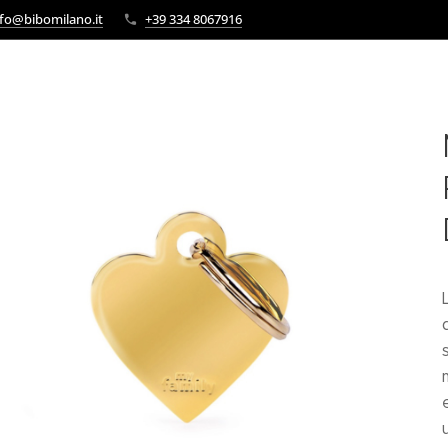
fo@bibomilano.it
+39 334 8067916