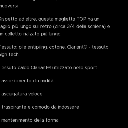
muoversi.
Rispetto ad altre, questa maglietta TOP ha un
taglio più lungo sul retro (circa 3/4 della schiena) e
un colletto rialzato più lungo.
Tessuto: pile antipiling, cotone, Clariant® - tessuto
high tech
Tessuto caldo Clariant® utilizzato nello sport
- assorbimento di umidità
- asciugatura veloce
- traspirante e comodo da indossare
- mantenimento della forma