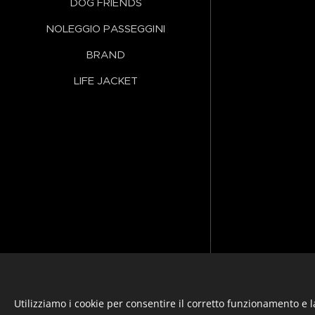
DOG FRIENDS
NOLEGGIO PASSEGGINI
BRAND
LIFE JACKET
Lingue
Italiano
Français
English
Utilizziamo i cookie per consentire il corretto funzionamento e l
Privacy
&
Resi
&
Condizioni