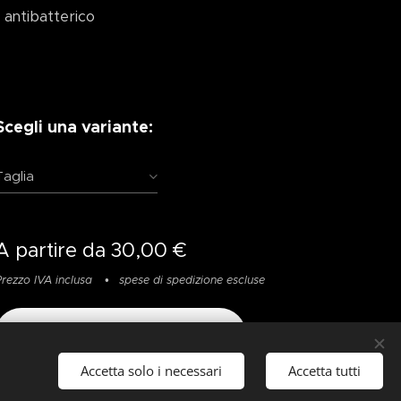
- antibatterico
Scegli una variante:
Taglia
A partire da
30,00
€
Prezzo IVA inclusa
spese di spedizione escluse
Aggiungi al carrello
Accetta solo i necessari
Accetta tutti