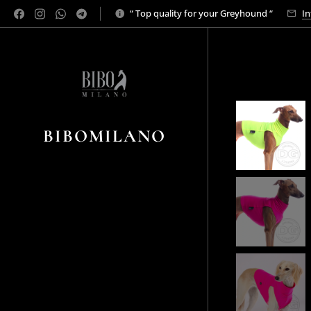
“ Top quality for your Greyhound “
In
BIBOMILANO