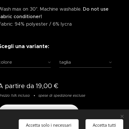
Wash max on 30°. Machine washable.
Do not use
fabric conditioner!
Fabric: 94% polyester / 6% lycra
Scegli una variante:
colore
taglia
A partire da
19,00
€
Prezzo IVA inclusa
spese di spedizione escluse
Aggiungi al carrello
Accetta solo i necessari
Accetta tutti