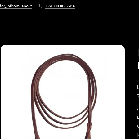
fo@bibomilano.it
+39 334 8067916