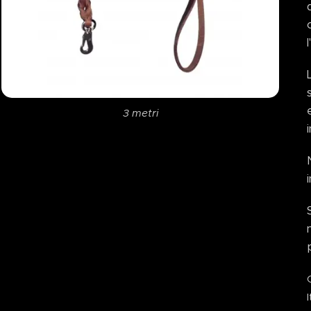
3 metri
5 metri
I