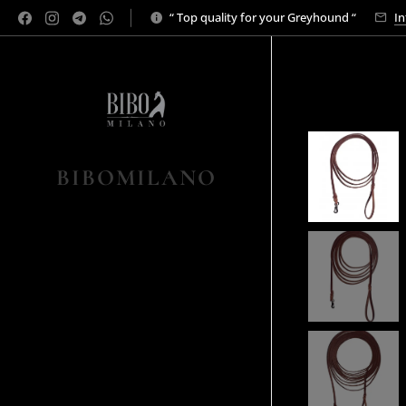
“ Top quality for your Greyhound “
In
BIBOMILANO