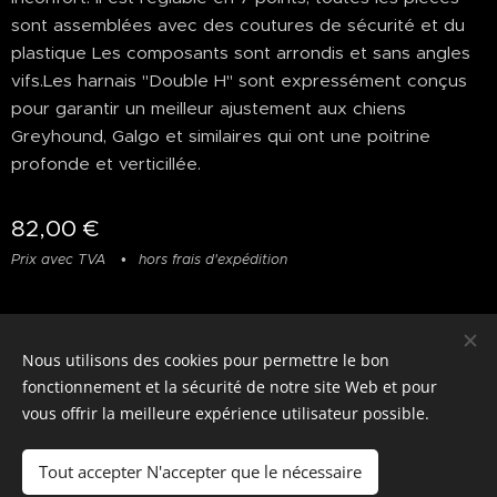
sont assemblées avec des coutures de sécurité et du
plastique Les composants sont arrondis et sans angles
vifs.Les harnais "Double H" sont expressément conçus
pour garantir un meilleur ajustement aux chiens
Greyhound, Galgo et similaires qui ont une poitrine
profonde et verticillée.
82,00
€
Prix avec TVA
hors frais d'expédition
Nous utilisons des cookies pour permettre le bon
© photostylist.it
- 2026 All rights reserved
Cookies
fonctionnement et la sécurité de notre site Web et pour
vous offrir la meilleure expérience utilisateur possible.
Langues
Italiano
Français
English
Tout accepter N'accepter que le nécessaire