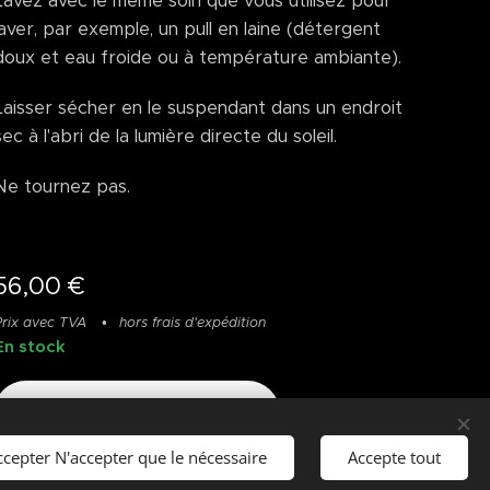
Lavez avec le même soin que vous utilisez pour
laver, par exemple, un pull en laine (détergent
doux et eau froide ou à température ambiante).
Laisser sécher en le suspendant dans un endroit
sec à l'abri de la lumière directe du soleil.
Ne tournez pas.
56,00
€
Prix avec TVA
hors frais d'expédition
En stock
Ajouter au panier
ccepter N'accepter que le nécessaire
Accepte tout