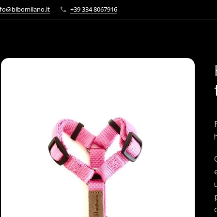
fo@bibomilano.it
+39 334 8067916