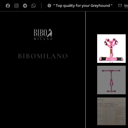
“ Top quality for your Greyhound “
In
BIBOMILANO