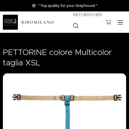
“ Top quality for your Greyhound “
RECHERCHER
BIBOMILANO
PETTORINE colore Multicolor
taglia XSL