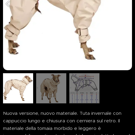
Nuova versione, nuovo materiale. Tuta invernale con
cappuccio lungo e chiusura con cerniera sul retro. Il
materiale della tomaia morbido e leggero è