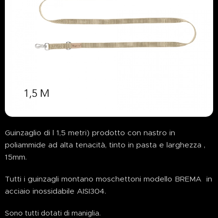
Guinzaglio di l 1,5 metri) prodotto con nastro in
poliammide ad alta tenacità, tinto in pasta e larghezza ,
15mm.
Tutti i guinzagli montano moschettoni modello BREMA in
acciaio inossidabile AISI304.
Sono tutti dotati di maniglia.