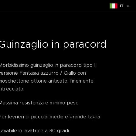
IT
Guinzaglio in paracord
Morbidissimo guinzaglio in paracord tipo II
versione Fantasia azzurro / Giallo con
moschettone ottone anticato, finemente
intrecciato.
Massima resistenza e minimo peso
Per levrieri di piccola, media e grande taglia
Lavabile in lavatrice a 30 gradi.