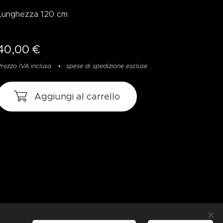
Lunghezza 120 cm
40,00
€
Prezzo IVA inclusa
spese di spedizione escluse
Aggiungi al carrello