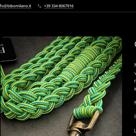
fo@bibomilano.it
+39 334 8067916