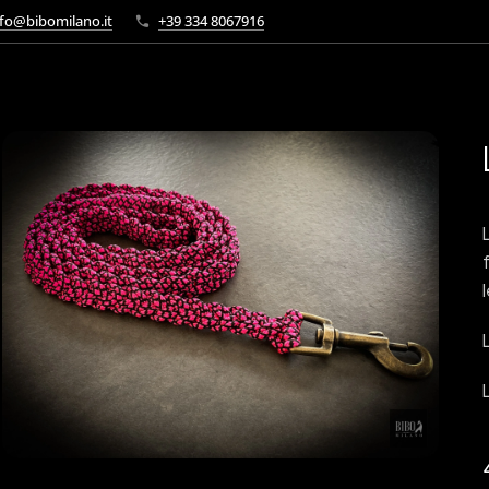
fo@bibomilano.it
+39 334 8067916