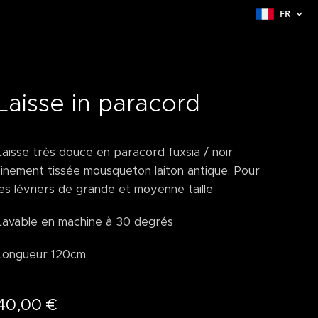
FR
Laisse in paracord
Laisse très douce en paracord fuxsia / noir
finement tissée mousqueton laiton antique. Pour
les lévriers de grande et moyenne taille
Lavable en machine à 30 degrés
Longueur 120cm
40,00
€