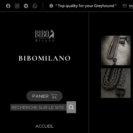
“ Top quality for your Greyhound “
In
BIBOMILANO
PANIER
ACCUEIL