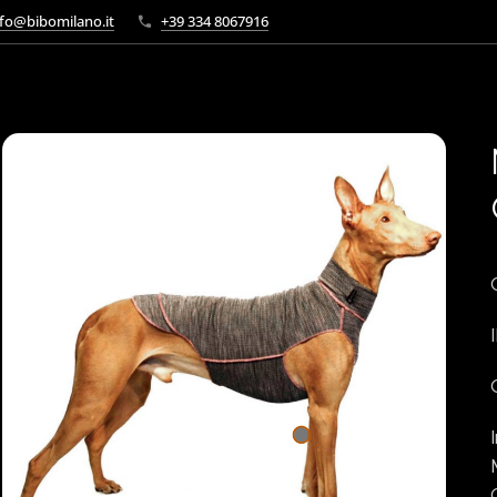
fo@bibomilano.it
+39 334 8067916