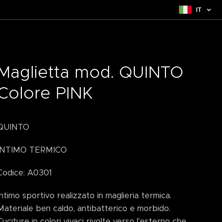
IT
Maglietta mod. QUINTO
Colore PINK
QUINTO
INTIMO TERMICO
Codice: A0301
Intimo sportivo realizzato in maglieria termica.
Materiale ben caldo, antibatterico e morbido.
Cuciture in colori vivaci rivolte verso l'esterno che