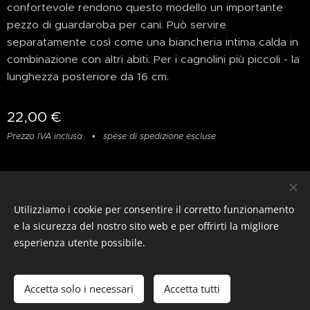
confortevole rendono questo modello un importante
pezzo di guardaroba per cani. Può servire
separatamente così come una biancheria intima calda in
combinazione con altri abiti. Per i cagnolini più piccoli - la
lunghezza posteriore da 16 cm.
22,00
€
Prezzo IVA inclusa
spese di spedizione escluse
Privacy
&
Resi
&
Condizioni
Utilizziamo i cookie per consentire il corretto funzionamento
© photostylist.it
- 2026 All rights reserved
Cookies
e la sicurezza del nostro sito web e per offrirti la migliore
esperienza utente possibile.
Lingue
Italiano
Français
English
Accetta solo i necessari
Accetta tutti