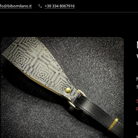
fo@bibomilano.it
+39 334 8067916