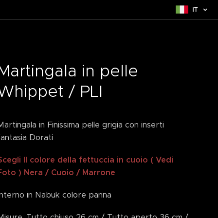
IT
Martingala in pelle
Whippet / PLI
Martingala in Finissima pelle grigia con inserti
fantasia Dorati
Scegli Il colore della fettuccia in cuoio ( Vedi
Foto ) Nera / Cuoio / Marrone
Interno in Nabuk colore panna
Misure. Tutto chiuso 26 cm / Tutto aperto 36 cm /