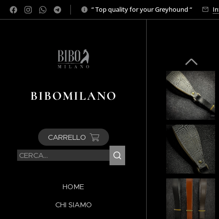
“ Top quality for your Greyhound “
In
BIBOMILANO
CARRELLO
HOME
CHI SIAMO