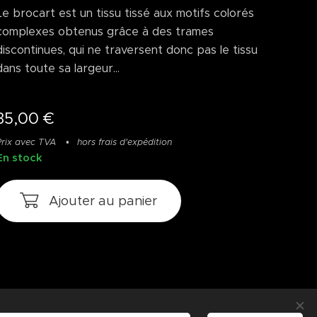
Le brocart est un tissu tissé aux motifs colorés
complexes obtenus grâce à des trames
discontinues, qui ne traversent donc pas le tissu
dans toute sa largeur...
35,00
€
Prix avec TVA
hors frais d'expédition
En stock
Ajouter au panier