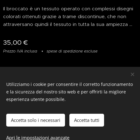
Il broccato è un tessuto operato con complessi disegni
colorati ottenuti grazie a trame discontinue, che non
attraversano quindi il tessuto in tutta la sua ampiezza ...
35,00
€
Prezzo IVA inclusa
spese di spedizione escluse
Privacy
&
Resi
&
Condizioni
Utilizziamo i cookie per consentire il corretto funzionamento
© photostylist.it
- 2026 All rights reserved
Cookies
e la sicurezza del nostro sito web e per offrirti la migliore
esperienza utente possibile.
Lingue
Italiano
Français
English
Accetta solo i necessari
Accetta tutti
Esaurito
Apri le impostazioni avanzate