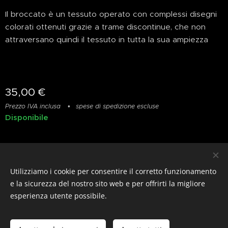
Il broccato è un tessuto operato con complessi disegni
colorati ottenuti grazie a trame discontinue, che non
attraversano quindi il tessuto in tutta la sua ampiezza
35,00
€
Prezzo IVA inclusa
spese di spedizione escluse
Disponibile
Privacy
&
Resi
&
Condizioni
Utilizziamo i cookie per consentire il corretto funzionamento
© photostylist.it
- 2026 All rights reserved
Cookies
e la sicurezza del nostro sito web e per offrirti la migliore
esperienza utente possibile.
Lingue
Italiano
Français
English