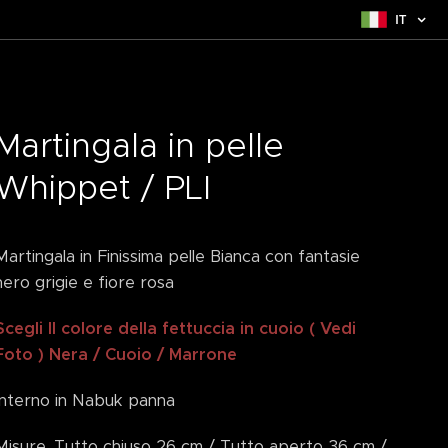
IT
Martingala in pelle
Whippet / PLI
Martingala in Finissima pelle Bianca con fantasie
nero grigie e fiore rosa
Scegli Il colore della fettuccia in cuoio ( Vedi
Foto ) Nera / Cuoio / Marrone
Interno in Nabuk panna
Misure. Tutto chiuso 26 cm / Tutto aperto 36 cm /