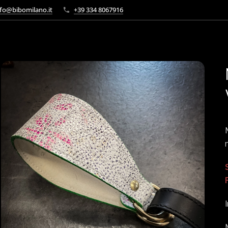
fo@bibomilano.it
+39 334 8067916