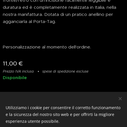
fronte/retro con un'incisione facilmente leggibile e
duratura ed è completamente realizzata in Italia, nella
nostra manifattura. Dotata di un pratico anellino per
agganciarla al Porta-Tag.
Personalizzazione al momento dell'ordine.
11,00
€
Prezzo IVA inclusa
spese di spedizione escluse
Disponibile
Privacy
&
Resi
&
Condizioni
Utilizziamo i cookie per consentire il corretto funzionamento
© photostylist.it
- 2026 All rights reserved
Cookies
e la sicurezza del nostro sito web e per offrirti la migliore
esperienza utente possibile.
Lingue