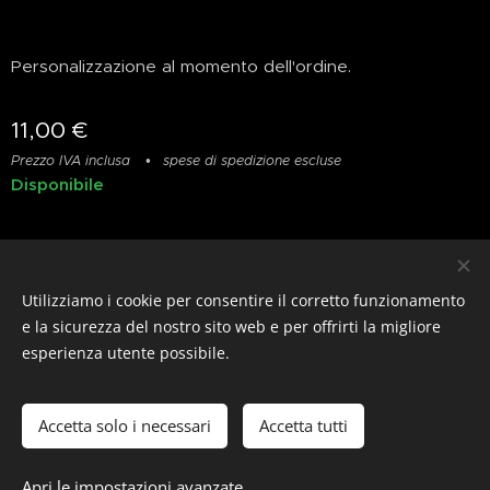
Personalizzazione al momento dell'ordine.
11,00
€
Prezzo IVA inclusa
spese di spedizione escluse
Disponibile
Privacy
&
Resi
&
Condizioni
Utilizziamo i cookie per consentire il corretto funzionamento
© photostylist.it
- 2026 All rights reserved
Cookies
e la sicurezza del nostro sito web e per offrirti la migliore
esperienza utente possibile.
Lingue
Italiano
Français
English
Accetta solo i necessari
Accetta tutti
Aggiungi al carrello
Apri le impostazioni avanzate