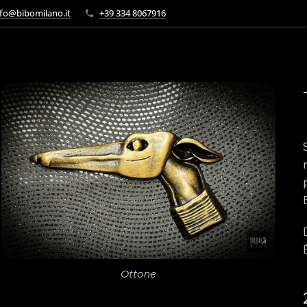
fo@bibomilano.it
+39 334 8067916
Centimetri
Ottone