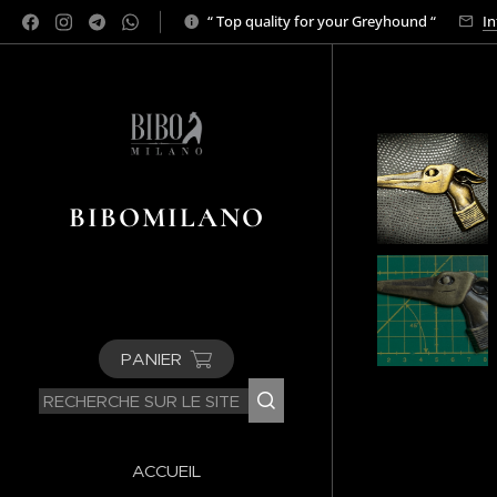
“ Top quality for your Greyhound “
In
BIBOMILANO
PANIER
ACCUEIL