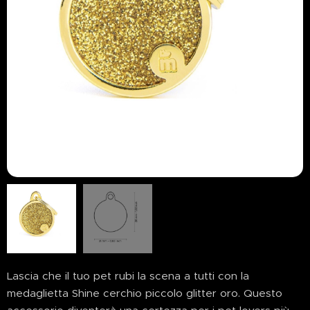
Lascia che il tuo pet rubi la scena a tutti con la
medaglietta Shine cerchio piccolo glitter oro. Questo