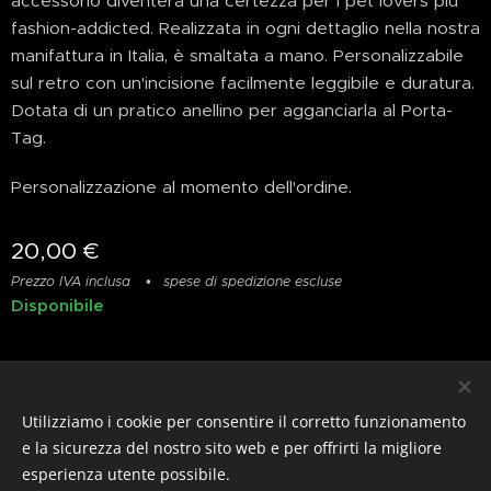
accessorio diventerà una certezza per i pet lovers più
fashion-addicted. Realizzata in ogni dettaglio nella nostra
manifattura in Italia, è smaltata a mano. Personalizzabile
sul retro con un'incisione facilmente leggibile e duratura.
Dotata di un pratico anellino per agganciarla al Porta-
Tag.
Personalizzazione al momento dell'ordine.
20,00
€
Prezzo IVA inclusa
spese di spedizione escluse
Disponibile
Privacy
&
Resi
&
Condizioni
Utilizziamo i cookie per consentire il corretto funzionamento
© photostylist.it
- 2026 All rights reserved
Cookies
e la sicurezza del nostro sito web e per offrirti la migliore
esperienza utente possibile.
Lingue