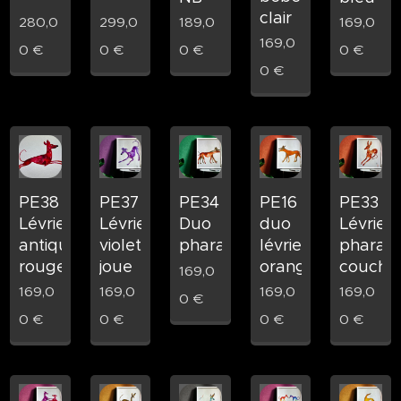
clair
280,0
299,0
189,0
169,0
169,0
0
€
0
€
0
€
0
€
0
€
PE38
PE37
PE16
PE33
PE34
Lévrier
Lévrier
duo
Lévrier
Duo
antique
violet
lévrier
pharao
pharaons
rouge
joue
orange
couché
169,0
169,0
169,0
169,0
169,0
0
€
0
€
0
€
0
€
0
€