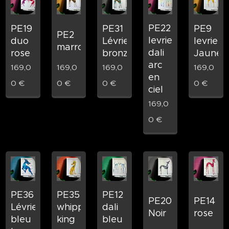
PE22
PE19
PE31
PE9
PE2
levrier
duo
Lévrier
levrier
marron
dali
rose
bronze
Jaune
arc
169,0
169,0
169,0
169,0
en
0
€
0
€
0
€
0
€
ciel
169,0
0
€
PE36
PE35
PE12
PE20
PE14
Lévrier
whippet
dali
Noir
rose
bleu
king
bleu