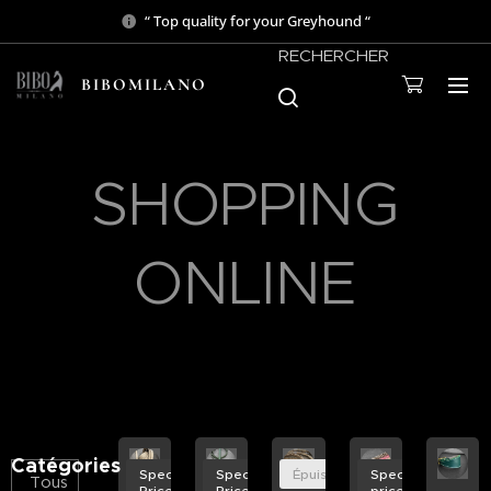
“ Top quality for your Greyhound “
RECHERCHER
BIBOMILANO
SHOPPING
ONLINE
Catégories
Special
Special
Épuisé
Special
Tous
Price
Price
price