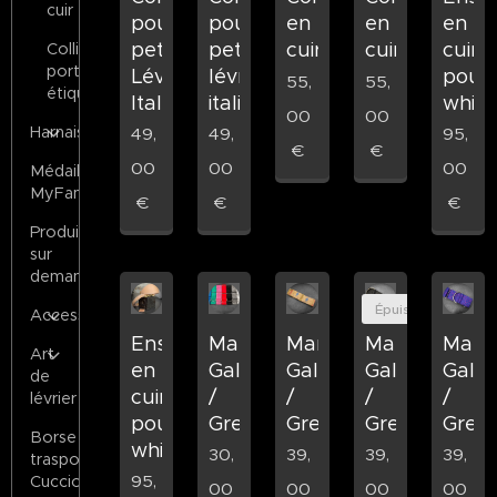
cuir
pour
pour
en
en
en
petit
petit
cuir
cuir
cuir
Colliers
porte-
Lévrier
lévrier
pour
55,
55,
étiquette
Italien
italien
whip
00
00
Harnais
49,
49,
95,
€
€
00
00
00
Médailles
MyFamily
€
€
€
Produits
sur
demande
Épuisé
Accessoires
Ensemble
Martingala
Martingala
Martingala
Marti
Art
en
Galgo
Galgo
Galgo
Galg
de
cuir
/
/
/
/
lévrier
pour
Grey
Grey
Grey
Grey
Borse
whippets
30,
39,
39,
39,
trasporto
95,
Cuccioli
00
00
00
00