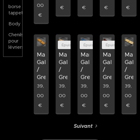
00
borse
€
€
€
€
tappeto
€
Body
Chenils
pour
Épuisé
Épuisé
Épuisé
lévriers
Martingala
Martingala
Martingala
Martingala
Marti
Galgo
Galgo
Galgo
Galgo
Galg
/
/
/
/
/
Grey
Grey
Grey
Grey
Grey
39,
39,
39,
39,
39,
00
00
00
00
00
€
€
€
€
€
Suivant