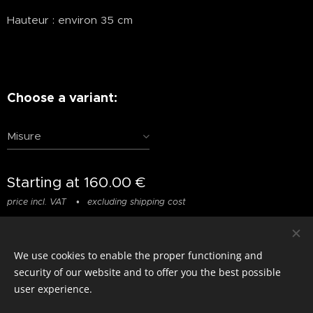
Hauteur : environ 35 cm
Choose a variant:
Misure
Starting at
160.00
€
price incl. VAT
excluding shipping cost
We use cookies to enable the proper functioning and
© photostylist.it
- 2026 All rights reserved
Cookies
security of our website and to offer you the best possible
user experience.
Languages
Italiano
Français
English