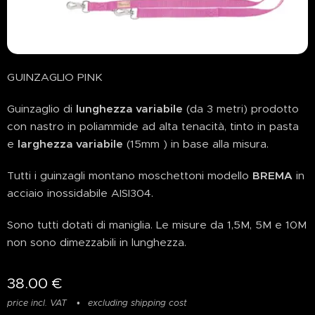
GUINZAGLIO PINK
Guinzaglio di
lunghezza variabile
(da 3 metri) prodotto
con nastro in poliammide ad alta tenacità, tinto in pasta
e
larghezza variabile
(15mm ) in base alla misura.
Tutti i guinzagli montano moschettoni modello
BREMA
in
acciaio inossidabile AISI304.
Sono tutti dotati di maniglia. Le misure da 1,5M, 5M e 10M
non sono dimezzabili in lunghezza.
38.00
€
price incl. VAT
excluding shipping cost