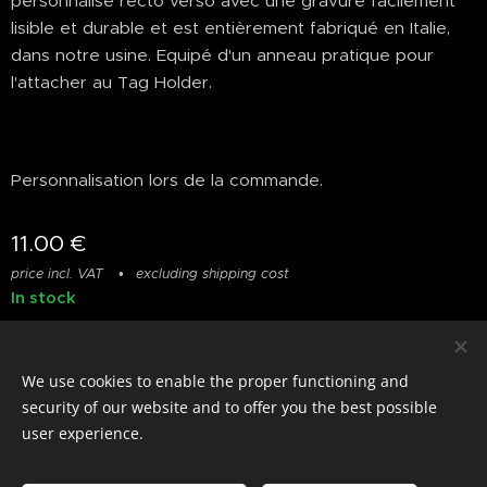
personnalisé recto verso avec une gravure facilement
lisible et durable et est entièrement fabriqué en Italie,
dans notre usine. Equipé d'un anneau pratique pour
l'attacher au Tag Holder.
Personnalisation lors de la commande.
11.00
€
price incl. VAT
excluding shipping cost
In stock
We use cookies to enable the proper functioning and
© photostylist.it
- 2026 All rights reserved
Cookies
security of our website and to offer you the best possible
user experience.
Languages
Italiano
Français
English