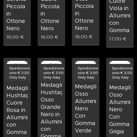
Cuore
Piccola
Piccola
Piccola
Viola in
in
in
in
Alluminio
Ottone
Ottone
Ottone
con
Nero
Nero
Nero
Gomma
16,00
€
16,00
€
16,00
€
17,00
€
Spedizione
Spedizione
Spedizione
Spedizione
solo € 3,50
solo € 3,50
solo € 3,50
solo € 3,50
Only Italy
Only Italy
Only Italy
Only Italy
Medaglietta
Medaglietta
Medagliet
Medaglietta
Hushtag
Osso
Osso
Hushtag
Osso
Alluminio
Alluminio
Cuore
Grande
Nero
Nero
Rosa in
Nero in
Con
Con
Alluminio
Alluminio
Gomma
Gomma
con
con
Verde
Grigia
Gomma
Gomma