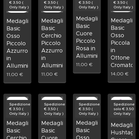
€ 3,50 (
€ 3,50 (
€ 3,50 (
€ 3,50 (
Only Italy )
Only Italy )
Only Italy )
Only Italy )
Medaglietta
Medagliet
Medaglietta
Medaglietta
Basic
Basic
Basic
Basic
Cuore
Osso
Cerchio
Osso
Piccolo
Piccola
Piccolo
Piccolo
Rosa in
in
Azzurro
Azzurro
Alluminio
Ottone
in
in
11,00
€
Cromato
Alluminio
Alluminio
14,00
€
11,00
€
11,00
€
Spedizione
Spedizione
Spedizione
Spedizione
€ 3,50 (
€ 3,50 (
€ 3,50 (
solo € 3,50
Only Italy )
Only Italy )
Only Italy )
Only Italy
Medaglietta
Medaglietta
Medaglietta
Medagliet
Basic
Basic
Basic
Hushtag
Osso
Cerchio
Cuore