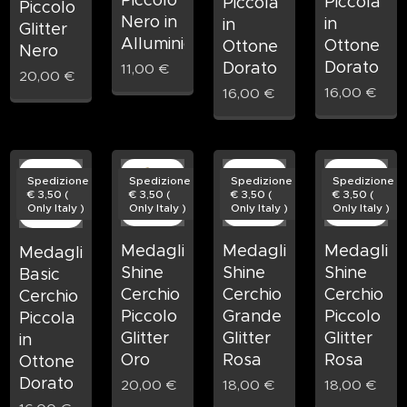
Piccola
Piccola
Piccolo
Nero in
in
in
Glitter
Alluminio
Ottone
Ottone
Nero
Dorato
Dorato
11,00
€
20,00
€
16,00
€
16,00
€
Spedizione
Spedizione
Spedizione
Spedizione
€ 3,50 (
€ 3,50 (
€ 3,50 (
€ 3,50 (
Only Italy )
Only Italy )
Only Italy )
Only Italy )
Medaglietta
Medagliet
Medaglietta
Medaglietta
Shine
Shine
Shine
Basic
Cerchio
Cerchio
Cerchio
Cerchio
Grande
Piccolo
Piccolo
Piccola
Glitter
Glitter
Glitter
in
Rosa
Rosa
Oro
Ottone
Dorato
18,00
€
18,00
€
20,00
€