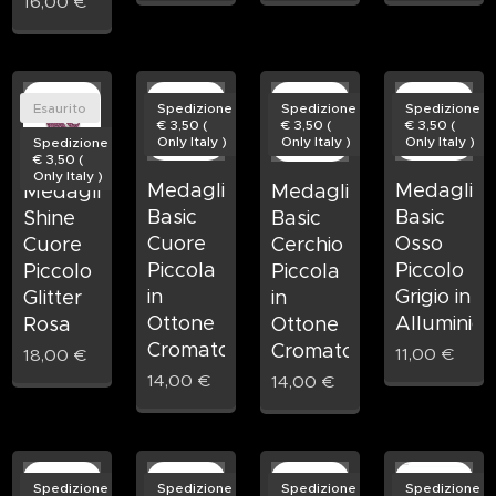
16,00
€
Esaurito
Spedizione
Spedizione
Spedizione
€ 3,50 (
€ 3,50 (
€ 3,50 (
Only Italy )
Only Italy )
Only Italy )
Spedizione
€ 3,50 (
Only Italy )
Medaglietta
Medagliet
Medaglietta
Medaglietta
Basic
Basic
Shine
Basic
Cuore
Osso
Cuore
Cerchio
Piccola
Piccolo
Piccolo
Piccola
in
Grigio in
Glitter
in
Ottone
Alluminio
Rosa
Ottone
Cromato
Cromato
11,00
€
18,00
€
14,00
€
14,00
€
Spedizione
Spedizione
Spedizione
Spedizione